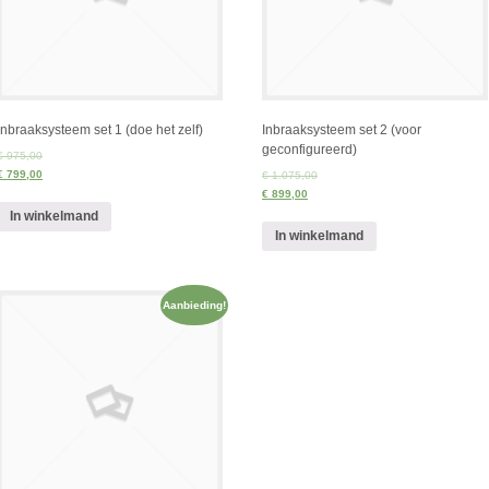
Inbraaksysteem set 1 (doe het zelf)
Inbraaksysteem set 2 (voor
geconfigureerd)
€ 975,00
€ 799,00
€ 1.075,00
€ 899,00
In winkelmand
In winkelmand
Aanbieding!