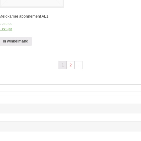
Meldkamer abonnement AL1
€ 280,00
€ 225,00
In winkelmand
1
2
→