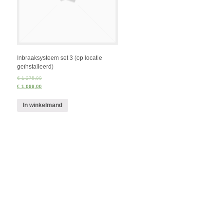
Inbraaksysteem set 3 (op locatie
geïnstalleerd)
€ 1.275,00
€ 1.099,00
In winkelmand