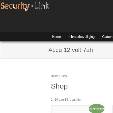
Home
Inbraakbeveiliging
Camera
Accu 12 volt 7ah
Home
/ Shop
Shop
1–10 van 13 resultaten
Aanbieding!