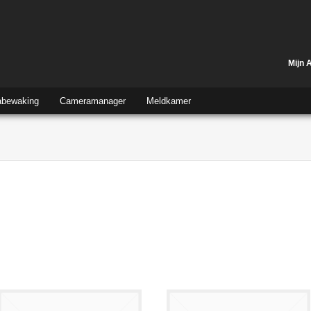
Mijn 
bewaking
Cameramanager
Meldkamer