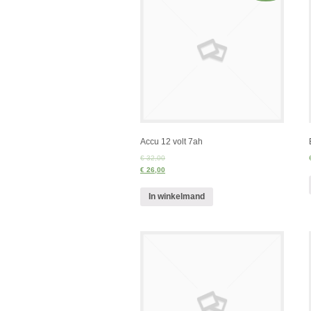
Accu 12 volt 7ah
€ 32,00
€ 26,00
In winkelmand